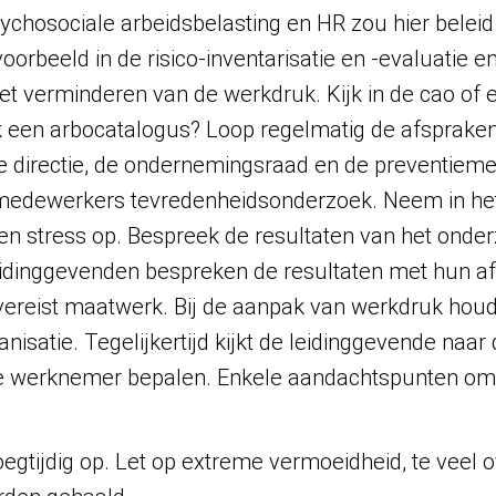
ychosociale arbeidsbelasting en HR zou hier belei
oorbeeld in de risico-inventarisatie en -evaluatie 
t verminderen van de werkdruk. Kijk in de cao of 
ook een arbocatalogus? Loop regelmatig de afsprak
 directie, de ondernemingsraad en de preventieme
n medewerkers tevredenheidsonderzoek. Neem in he
en stress op. Bespreek de resultaten van het ond
eidinggevenden bespreken de resultaten met hun a
ereist maatwerk. Bij de aanpak van werkdruk hou
anisatie. Tegelijkertijd kijkt de leidinggevende na
de werknemer bepalen. Enkele aandachtspunten om
oegtijdig op. Let op extreme vermoeidheid, te veel 