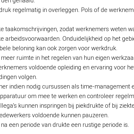
orden gehaald.
ruk regelmatig in overleggen. Pols of de werkneme
jke taakomschrijvingen, zodat werknemers weten wa
ke arbeidsvoorwaarden. Onduidelijkheid op het gebie
ibele beloning kan ook zorgen voor werkdruk.
meer ruimte in het regelen van hun eigen werkza
erknemers voldoende opleiding en ervaring voor he
dingen volgen.
r indien nodig cursussen als time-management en 
apparatuur om mee te werken en controleer regel
lega’s kunnen inspringen bij piekdrukte of bij ziekte
medewerkers voldoende kunnen pauzeren.
 na een periode van drukte een rustige periode is.