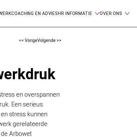
WERK
COACHING EN ADVIES
HR INFORMATIE
OVER ONS
<< Vorige
Volgende >>
 werkdruk
, stress en overspannen
uk. Een serieus
en stress kunnen
 werk gerelateerde
n de Arbowet