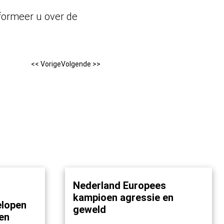
formeer u over de
<< Vorige
Volgende >>
Nederland Europees
kampioen agressie en
elopen
geweld
en