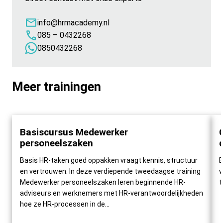
info@hrmacademy.nl
085 – 0432268
0850432268
Meer trainingen
Basiscursus Medewerker
24
personeelszaken
08
Basis HR-taken goed oppakken vraagt kennis, structuur
B
en vertrouwen. In deze verdiepende tweedaagse training
v
Medewerker personeelszaken leren beginnende HR-
t
adviseurs en werknemers met HR-verantwoordelijkheden
hoe ze HR-processen in de...