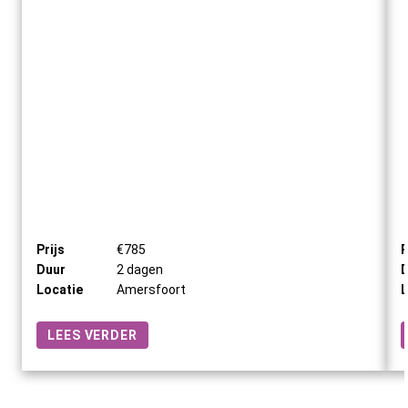
Prijs
€785
P
Duur
2 dagen
D
Locatie
Amersfoort
L
LEES VERDER