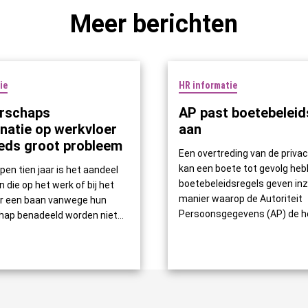
Meer berichten
ie
HR informatie
rschaps
AP past boetebeleid
inatie op werkvloer
aan
eds groot probleem
Een overtreding van de priv
kan een boete tot gevolg heb
pen tien jaar is het aandeel
boetebeleidsregels geven inzi
 die op het werk of bij het
manier waarop de Autoriteit
r een baan vanwege hun
Persoonsgegevens (AP) de ho
ap benadeeld worden niet...