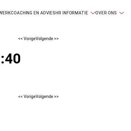
WERK
COACHING EN ADVIES
HR INFORMATIE
OVER ONS
<< Vorige
Volgende >>
:40
<< Vorige
Volgende >>