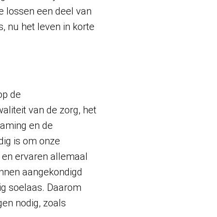
e lossen een deel van
 nu het leven in korte
op de
liteit van de zorg, het
zaming en de
ig is om onze
n en ervaren allemaal
lannen aangekondigd
nig soelaas. Daarom
en nodig, zoals