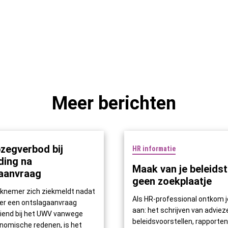
Meer berichten
zegverbod bij
HR informatie
ding na
Maak van je beleids
aanvraag
geen zoekplaatje
rknemer zich ziekmeldt nadat
Als HR-professional ontkom je
er een ontslagaanvraag
aan: het schrijven van adviez
diend bij het UWV vanwege
beleidsvoorstellen, rapporten,
nomische redenen, is het