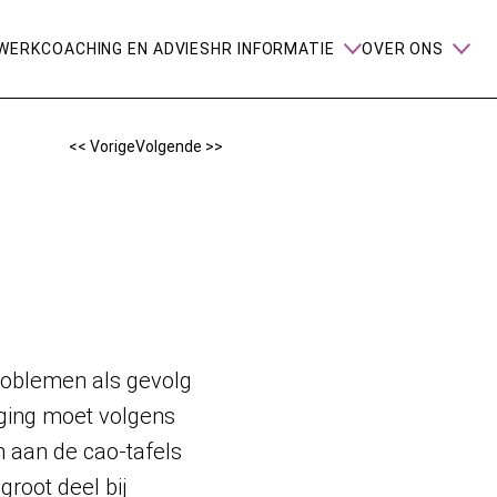
WERK
COACHING EN ADVIES
HR INFORMATIE
OVER ONS
<< Vorige
Volgende >>
roblemen als gevolg
ging moet volgens
 aan de cao-tafels
root deel bij